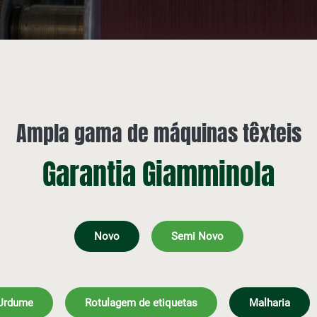
Ampla gama de máquinas têxteis
Garantia Giamminola
Novo
Semi Novo
Urdume
Rotulagem de etiquetas
Malharia