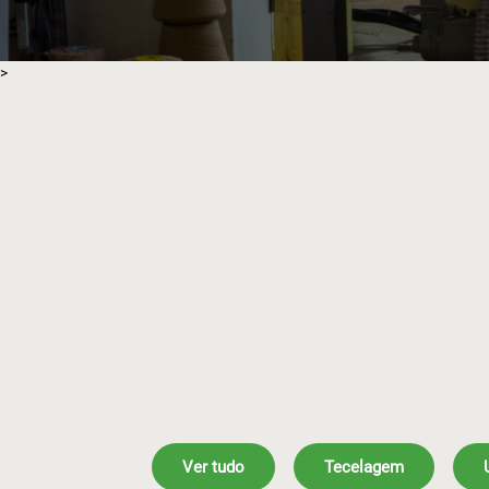
>
Ver tudo
Tecelagem