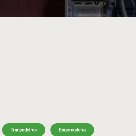
Trançadeiras
Engomadeira